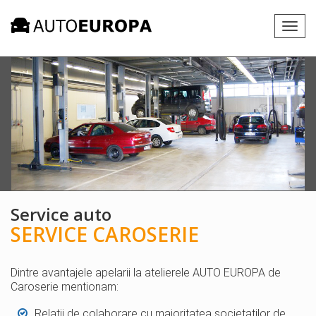
Togg
navig
Service auto
SERVICE CAROSERIE
Dintre avantajele apelarii la atelierele AUTO EUROPA de
Caroserie mentionam:
Relatii de colaborare cu majoritatea societatilor de